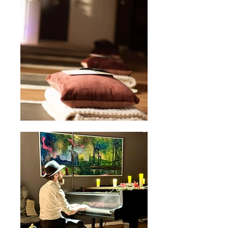
flachem Mini-Teich hören, in dem 
auch Goldfisch, Frosch und 
Flusskrebs ihr Zuhause gefunden 
haben.

Insider-Tipps zu Ausflügen und 
Aktivitäten erhaltet ihr in unserer 
Gästemappe, meist aber auch von 
uns vor Ort.

Denn im Kunsthaus neben dem 
Landhaus befindet sich ein Atelier 
und eine Galerie, in der wir fast täglich 
für Euch zur Verfügung stehen.

Kommt vorbei, wir freuen uns auf 
Euch. 

Eure Jana & Euer Michael

Herzlich Willkommen zu Deiner 
Auszeit in unserer Wohlfühloase.