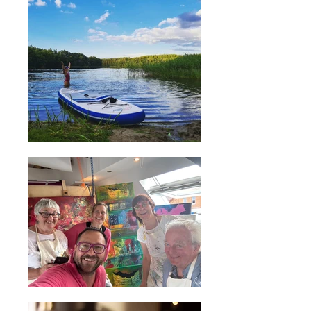
öffentlichen Co-Working-Space mit 
Galerie, in dem ihr aktuelle 
Kunstausstellungen findet.

Dieser bietet sich aufgrund seiner 
Größe auch wunderbar für kleine 
Tagungen und Offsites an. Hierfür 
können auch unsere Flip Charts, 
Beamer und Leinwand sowie weitere 
Tagungsannehmlichkeiten angefragt 
und genutzt werden. 

In der angrenzenden Küche lassen 
sich für Pausen leckere Snacks 
zubereiten, die auf der überdachten 
Sonnenterasse genossen werden 
können.

In diesem Bereich befindet sich auch 
der gemütlichste Platz unseres 
Hauses mit einem Kamin, der an 
kalten Tagen wohlige Wärme und 
Wohlfühlatmosphäre verbreitet.

Auf einer gemütlichen Couch und 
bequemen Sesseln lässt es sich hier 
wunderbar relaxen, lesen, arbeiten 
oder den Gedanken nachhängen.

Ebenfalls im Erdgeschoss befinden 
sich zwei Gäste-WCs.

Beim Blick über den weiten Garten 
könnt ihr aber auch das Plätschern 
des Wassers in unserem 40cm 