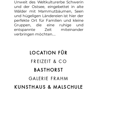
Unweit des Weltkulturerbe Schwerin 
und der Ostsee, eingebettet in alte 
Wälder mit Mammutbäumen, Seen 
und hügeligen Ländereien ist hier der 
perfekte Ort für Familien und kleine 
Gruppen, die eine ruhige und 
entspannte Zeit miteinander 
verbringen möchten.

Denn unser Landhaus ist großartig 
für Familien- und Freundetreffen, 
Yoga-Retreats, Offsites für Start-Ups 
LOCATION FÜR
und Firmen, Auszeiten zur 
Entschleunigung, Fastenkurse oder 
FREIZEIT & CO
Malkurswochen geeignet.

BASTHORST
Der Kreativität sind bei uns keine 
Grenzen gesetzt. Zusammen und 
GALERIE FRAHM
doch mit Rückzugsraum für jeden 
Einzelnen bietet es hier jede Menge 
KUNSTHAUS & MALSCHULE
Möglichkeiten.

Unsere Häuser sind mit allen 
Annehmlichkeiten ausgestattet.

Umgeben ist das moderne Landhaus 
von einem schönen 2.000 
Quadratmeter großen Garten mit 
Grillfläche, Tischtennisplatte, 
wahlweise Sauna oder Fasssauna und 
vielen gemütlichen Sitzbereichen. 
